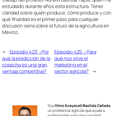
estudiado durante años esta estructura. Tener
claridad sobre quién produce, cómo produce y con
qué finalidad es el primer paso para cualquier
discusión seria sobre el futuro de la agricultura en
México.
←
Episodio 423: ¿Por
Episodio 425: ¿Para
qué la predicción de la
qué nos sirve el
cosecha es una gran
marketing en el
ventaja competitiva?
sector agrícola?
→
Soy
Olmo Axayacatl Bastida Cañada
,
un profesional agrícola que ayuda a
profesionales agrícolas con perfil