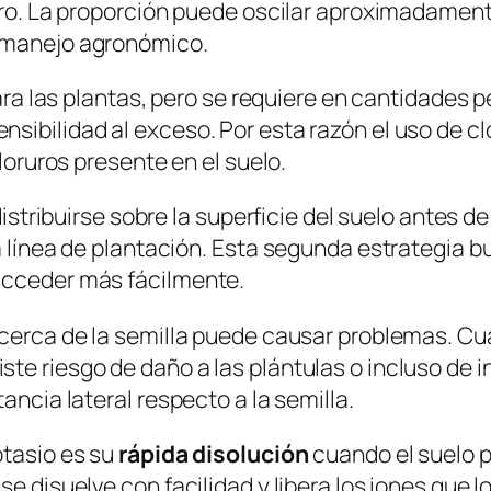
loro. La proporción puede oscilar aproximadamen
u manejo agronómico.
 para las plantas, pero se requiere en cantidades
sibilidad al exceso. Por esta razón el uso de c
cloruros presente en el suelo.
 distribuirse sobre la superficie del suelo antes
 línea de plantación. Esta segunda estrategia bu
acceder más fácilmente.
 cerca de la semilla puede causar problemas. Cu
e riesgo de daño a las plántulas o incluso de in
ancia lateral respecto a la semilla.
otasio es su
rápida disolución
cuando el suelo 
se disuelve con facilidad y libera los iones que