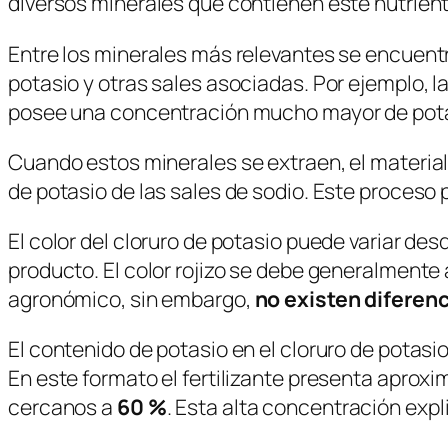
diversos minerales que contienen este nutrient
Entre los minerales más relevantes se encuent
potasio y otras sales asociadas. Por ejemplo, la
posee una concentración mucho mayor de pota
Cuando estos minerales se extraen, el material
de potasio de las sales de sodio. Este proceso p
El color del cloruro de potasio puede variar des
producto. El color rojizo se debe generalmente
agronómico, sin embargo,
no existen diferen
El contenido de potasio en el cloruro de potas
En este formato el fertilizante presenta apro
cercanos a
60 %
. Esta alta concentración expl