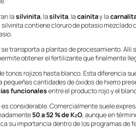
e.
ran la
silvinita
, la
silvita
, la
cainita
y la
carnalit
 silvinita contiene cloruro de potasio mezclado c
sio.
 se transporta a plantas de procesamiento. Allí 
ermite obtener el fertilizante que finalmente ll
de tonos rojizos hasta blanco. Esta diferencia su
 a pequeñas cantidades de óxidos de hierro prese
cias funcionales
entre el producto rojo y el blan
io es considerable. Comercialmente suele expres
ximadamente
50 a 52 % de K₂O
, aunque en términ
ica su importancia dentro de los programas de fer