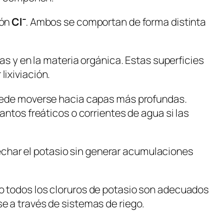
ión
Cl⁻
. Ambos se comportan de forma distinta
las y en la materia orgánica. Estas superficies
lixiviación.
 puede moverse hacia capas más profundas.
antos freáticos o corrientes de agua si las
char el potasio sin generar acumulaciones
No todos los cloruros de potasio son adecuados
e a través de sistemas de riego.