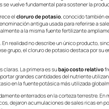
es se vuelve fundamental para sostener la produc
arece el
cloruro de potasio
, conocido también 
 denominación antigua usada para referirse a sa
lmente a la misma fuente fertilizante ampliamen
 En realidad no describe un único producto, sin
 ese grupo, el cloruro de potasio destaca por su
 claras. La primera es su
bajo costo relativo
fr
 aportar grandes cantidades del nutriente utiliz
tasio en la fuente potásica más utilizada global
damente enterrados en la corteza terrestre. E
cos, dejaron acumulaciones de sales ricas en pot