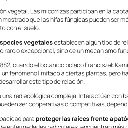
ón vegetal. Las micorrizas participan en la capt
n mostrado que las hifas fúngicas pueden ser
má
o con el suelo.
especies vegetales
establecen algún tipo de re
eno raro o excepcional, sino de un mecanismo fu
 1882, cuando el botánico polaco Franciszek Kami
n fenómeno limitado a ciertas plantas, pero h
sarrollar este tipo de relación.
de una red ecológica compleja. Interactúan con 
 pueden ser cooperativas o competitivas, depend
apacidad para
proteger las raíces frente a pat
de enfermedades radiculares, encuentran más dif