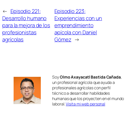
←
Episodio 221:
Episodio 223:
Desarrollo humano
Experiencias con un
para la mejora de los
emprendimiento
profesionistas
apícola con Daniel
agrícolas
Gómez
→
Soy
Olmo Axayacatl Bastida Cañada
,
un profesional agrícola que ayuda a
profesionales agrícolas con perfil
técnico a desarrollar habilidades
humanas que los proyecten en el mundo
laboral.
Visita mi web personal