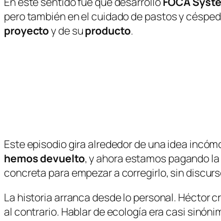
En este sentido fue que desarrolló
FOCA Syst
pero también en el cuidado de
pastos
y
césped
proyecto
y de su
producto
.
Este episodio gira alrededor de una idea incó
hemos devuelto
, y ahora estamos pagando la 
concreta para empezar a corregirlo, sin discu
La historia arranca desde lo personal. Héctor
al contrario. Hablar de ecología era casi sinó