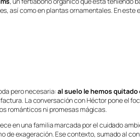
ems
, un
fertiabono orgánico
que está teniendo ba
es
, así como en
plantas ornamentales
. En este 
moda pero necesaria:
al suelo le hemos quitado
factura. La conversación con Héctor pone el foc
rsos románticos ni promesas mágicas.
 crece en una familia marcada por el cuidado am
nimo de exageración. Ese contexto, sumado al co