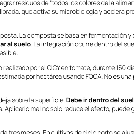
grar residuos de “todos los colores de la aliment
brada, que activa su microbiología y acelera p
composta. La composta se basa en fermentación
ar al suelo
. La integración ocurre dentro del sue
esible.
o realizado por el CICY en tomate, durante 150 
estimada por hectárea
usando FOCA. No es una p
deja sobre la superficie.
Debe ir dentro del suelo
. Aplicarlo mal no solo reduce el efecto, puede 
ada tres meses. En cultivos de ciclo corto se aj