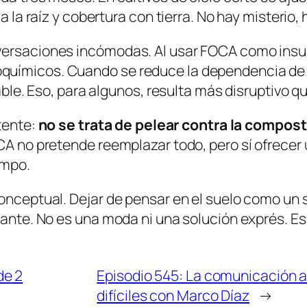
a la raíz y cobertura con tierra. No hay misterio
nversaciones incómodas. Al usar FOCA como ins
químicos. Cuando se reduce la dependencia de
lable. Eso, para algunos, resulta más disruptivo q
otente:
no se trata de pelear contra la composta
CA no pretende reemplazar todo, pero sí ofrecer 
empo.
onceptual. Dejar de pensar en el suelo como un s
stante. No es una moda ni una solución exprés. E
de 2
Episodio 545: La comunicación 
difíciles con Marco Díaz
→