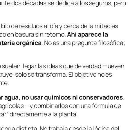
ante dos décadas se dedica a los seguros, pero
lo de residuos al día y cerca de la mitad es
do en basura sin retorno.
Ahí aparece la
teria orgánica
. No es una pregunta filosófica;
o suelen llegar las ideas que de verdad mueven
uye, solo se transforma. El objetivo no es
nte.
ar agua, no usar químicos ni conservadores
.
s agrícolas— y combinarlos con una fórmula de
tar” directamente a la planta.
oría distinta. No trabaja desde la lógica del