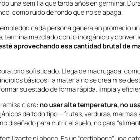
ndo una semilla que tarda años en germinar. Dur
ndo, como ruido de fondo que no se apaga.
 demoledor:
cada persona genera en promedio un ki
e, termina mezclado con lo inorgánico y converti
esté aprovechando esa cantidad brutal de ma
laboratorio sofisticado. Llega de madrugada, com
cipios básicos: la materia no se crea ni se destr
formar su estado
de forma rápida, limpia y eficie
premisa clara:
no usar alta temperatura, no us
orgánicos de todo tipo —frutas, verduras, merma
mo diseñado para nutrir el suelo, no para “alimen
tilizante ni abono. Es un “pertiabono”, una categ