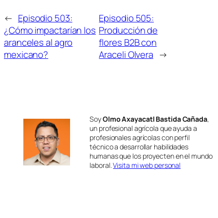
←
Episodio 503:
Episodio 505:
¿Cómo impactarían los
Producción de
aranceles al agro
flores B2B con
mexicano?
Araceli Olvera
→
Soy
Olmo Axayacatl Bastida Cañada
,
un profesional agrícola que ayuda a
profesionales agrícolas con perfil
técnico a desarrollar habilidades
humanas que los proyecten en el mundo
laboral.
Visita mi web personal